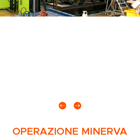
Italia
Abbiamo gestito lo
spostamento
dal vecchio al
nuovo stabilimento di una pressa da
2.300
tonnellate
, con la necessità di rimettere in
produzione la macchina il più rapidamente
possibile. L'intera operazione è stata
completata in una settimana, dall'inizio dello
smontaggio all'accensione nell'altro stabilimento.
Il tutto è stato eseguito con autogrù poiché
entrambi gli stabilimenti non erano dotati di
carroponte.
OPERAZIONE MINERVA